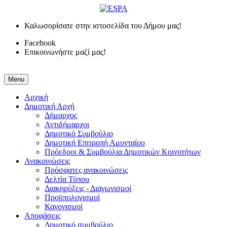
Καλωσορίσατε στην ιστοσελίδα του Δήμου μας!
Facebook
Επικοινωνήστε μαζί μας!
Menu
Αρχική
Δημοτική Αρχή
Δήμαρχος
Αντιδήμαρχοι
Δημοτικό Συμβούλιο
Δημοτική Επιτροπή Αμυνταίου
Πρόεδροι & Συμβούλια Δημοτικών Κοινοτήτων
Ανακοινώσεις
Πρόσφατες ανακοινώσεις
Δελτία Τύπου
Διακηρύξεις - Διαγωνισμοί
Προϋπολογισμοί
Κανονισμοί
Αποφάσεις
Δημοτικό συμβούλιο