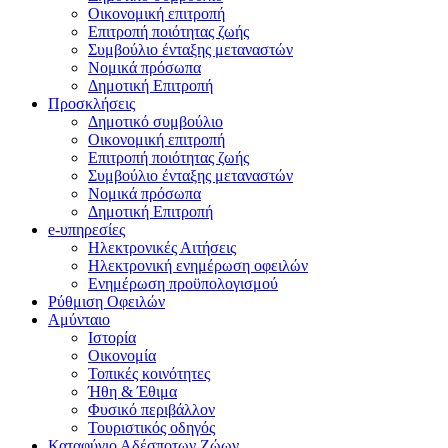
Οικονομική επιτροπή
Επιτροπή ποιότητας ζωής
Συμβούλιο ένταξης μεταναστών
Νομικά πρόσωπα
Δημοτική Επιτροπή
Προσκλήσεις
Δημοτικό συμβούλιο
Οικονομική επιτροπή
Επιτροπή ποιότητας ζωής
Συμβούλιο ένταξης μεταναστών
Νομικά πρόσωπα
Δημοτική Επιτροπή
e-υπηρεσίες
Ηλεκτρονικές Αιτήσεις
Ηλεκτρονική ενημέρωση οφειλών
Ενημέρωση προϋπολογισμού
Ρύθμιση Οφειλών
Αμύνταιο
Ιστορία
Οικονομία
Τοπικές κοινότητες
Ήθη & Έθιμα
Φυσικό περιβάλλον
Τουριστικός οδηγός
Καταφύγιο Αδέσποτων Ζώων