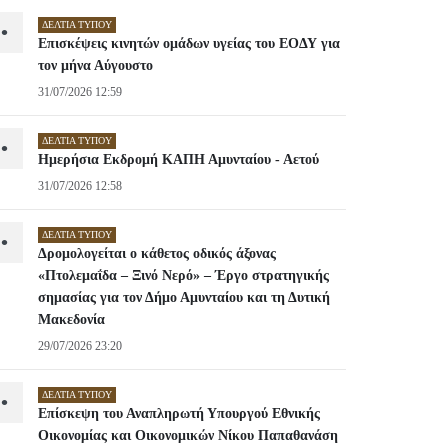
ΔΕΛΤΊΑ ΤΎΠΟΥ
•
Επισκέψεις κινητών ομάδων υγείας του ΕΟΔΥ για
τον μήνα Αύγουστο
31/07/2026 12:59
ΔΕΛΤΊΑ ΤΎΠΟΥ
•
Ημερήσια Εκδρομή ΚΑΠΗ Αμυνταίου - Αετού
31/07/2026 12:58
ΔΕΛΤΊΑ ΤΎΠΟΥ
•
Δρομολογείται ο κάθετος οδικός άξονας
«Πτολεμαΐδα – Ξινό Νερό» – Έργο στρατηγικής
σημασίας για τον Δήμο Αμυνταίου και τη Δυτική
Μακεδονία
29/07/2026 23:20
ΔΕΛΤΊΑ ΤΎΠΟΥ
•
Επίσκεψη του Αναπληρωτή Υπουργού Εθνικής
Οικονομίας και Οικονομικών Νίκου Παπαθανάση