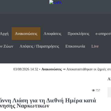
 Αρχή
Ανακοινώσεις
Αποφάσεις
Προσκλήσεις
e-υπηρεσ
ων Ζώων
Απόψεις / Παρατηρήσεις
Επικοινωνία
Live
ις
⇒ Αποκαταστάθηκαν οι ζημιές στο Γυμνάσιο Αμυνταίου...
Α
757
ννη Λιάση για τη Διεθνή Ημέρα κατά
ίνησης Ναρκωτικών