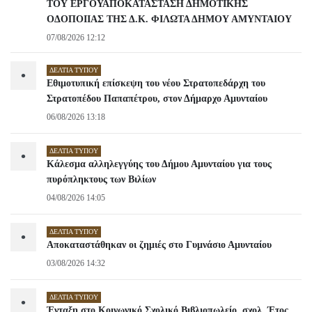
ΤΟΥ ΕΡΓΟΥΑΠΟΚΑΤΑΣΤΑΣΗ ΔΗΜΟΤΙΚΗΣ
ΟΔΟΠΟΙΙΑΣ ΤΗΣ Δ.Κ. ΦΙΛΩΤΑ ΔΗΜΟΥ ΑΜΥΝΤΑΙΟΥ
07/08/2026 12:12
ΔΕΛΤΊΑ ΤΎΠΟΥ
•
Εθιμοτυπική επίσκεψη του νέου Στρατοπεδάρχη του
Στρατοπέδου Παπαπέτρου, στον Δήμαρχο Αμυνταίου
06/08/2026 13:18
ΔΕΛΤΊΑ ΤΎΠΟΥ
•
Κάλεσμα αλληλεγγύης του Δήμου Αμυνταίου για τους
πυρόπληκτους των Βιλίων
04/08/2026 14:05
ΔΕΛΤΊΑ ΤΎΠΟΥ
•
Αποκαταστάθηκαν οι ζημιές στο Γυμνάσιο Αμυνταίου
03/08/2026 14:32
ΔΕΛΤΊΑ ΤΎΠΟΥ
•
Ένταξη στο Κοινωνικό Σχολικό Βιβλιοπωλείο, σχολ. Έτος