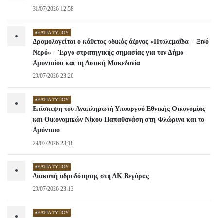
31/07/2026 12:58
ΔΕΛΤΊΑ ΤΎΠΟΥ
•
Δρομολογείται ο κάθετος οδικός άξονας «Πτολεμαΐδα – Ξινό
Νερό» – Έργο στρατηγικής σημασίας για τον Δήμο
Αμυνταίου και τη Δυτική Μακεδονία
29/07/2026 23:20
ΔΕΛΤΊΑ ΤΎΠΟΥ
•
Επίσκεψη του Αναπληρωτή Υπουργού Εθνικής Οικονομίας
και Οικονομικών Νίκου Παπαθανάση στη Φλώρινα και το
Αμύνταιο
29/07/2026 23:18
ΔΕΛΤΊΑ ΤΎΠΟΥ
•
Διακοπή υδροδότησης στη ΔΚ Βεγόρας
29/07/2026 23:13
ΔΕΛΤΊΑ ΤΎΠΟΥ
•