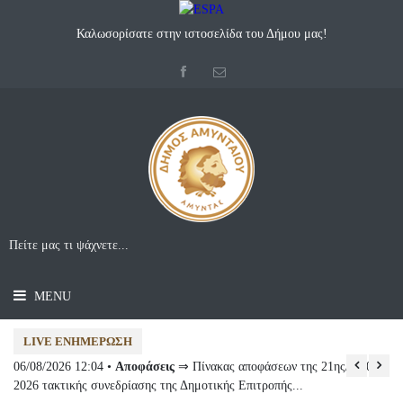
Καλωσορίσατε στην ιστοσελίδα του Δήμου μας!
MENU
LIVE ΕΝΗΜΈΡΩΣΗ
06/08/2026 12:04 •
Αποφάσεις
⇒ Πίνακας αποφάσεων της 21ης/31-07-
04
2026 τακτικής συνεδρίασης της Δημοτικής Επιτροπής...
Αμ