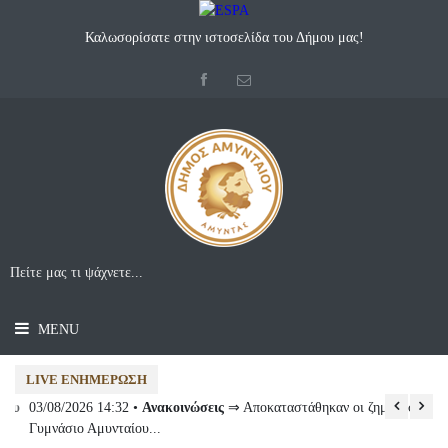
Καλωσορίσατε στην ιστοσελίδα του Δήμου μας!
MENU
LIVE ΕΝΗΜΈΡΩΣΗ
υ
03/08/2026 14:32 •
Ανακοινώσεις
⇒ Αποκαταστάθηκαν οι ζημιές στο
03
Γυμνάσιο Αμυνταίου...
20