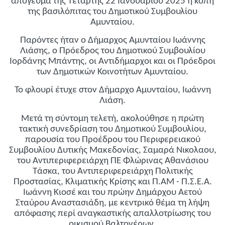
απόγευμα της Τετάρτης 22 Ιανουαρίου 2025 η κοπή
της βασιλόπιτας του Δημοτικού Συμβουλίου
Αμυνταίου.
Παρόντες ήταν ο Δήμαρχος Αμυνταίου Ιωάννης
Λιάσης, ο Πρόεδρος του Δημοτικού Συμβουλίου
Ιορδάνης Μπάντης, οι Αντιδήμαρχοι και οι Πρόεδροι
των Δημοτικών Κοινοτήτων Αμυνταίου.
Το φλουρί έτυχε στον Δήμαρχο Αμυνταίου, Ιωάννη
Λιάση.
Μετά τη σύντομη τελετή, ακολούθησε η πρώτη
τακτική συνεδρίαση του Δημοτικού Συμβουλίου,
παρουσία του Προέδρου του Περιφερειακού
Συμβουλίου Δυτικής Μακεδονίας, Σαμαρά Νικολαου,
του Αντιπεριφερειάρχη ΠΕ Φλώρινας Αθανάσιου
Τάσκα, του Αντιπεριφερειάρχη Πολιτικής
Προστασίας, Κλιματικής Κρίσης και Π.ΑΜ - Π.Σ.Ε.Α.
Ιωάννη Κιοσέ και του πρώην Δημάρχου Αετού
Σταύρου Αναστασιάδη, με κεντρικό θέμα τη λήψη
απόφασης περί αναγκαστικής απαλλοτρίωσης του
οικισμού Βαλτονέρων.