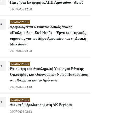
Ημερήσια Εκδρομή ΚΑΠΗ Αμυνταίου - Αετού
31/07/2026 12:58
ΔΕΛΤΊΑ ΤΎΠΟΥ
•
Δρομολογείται ο κάθετος οδικός άξονας
«Πτολεμαΐδα – Ξινό Νερό» – Έργο στρατηγικής
σημασίας για τον Δήμο Αμυνταίου και τη Δυτική
Μακεδονία
29/07/2026 23:20
ΔΕΛΤΊΑ ΤΎΠΟΥ
•
Επίσκεψη του Αναπληρωτή Υπουργού Εθνικής
Οικονομίας και Οικονομικών Νίκου Παπαθανάση
στη Φλώρινα και το Αμύνταιο
29/07/2026 23:18
ΔΕΛΤΊΑ ΤΎΠΟΥ
•
Διακοπή υδροδότησης στη ΔΚ Βεγόρας
29/07/2026 23:13