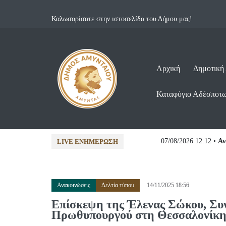
Καλωσορίσατε στην ιστοσελίδα του Δήμου μας!
Αρχική
Δημοτική
Καταφύγιο Αδέσποτ
26...
07/08/2026 12:12 •
Ανακοινώσε
LIVE ΕΝΗΜΈΡΩΣΗ
Ανακοινώσεις
Δελτία τύπου
14/11/2025 18:56
Επίσκεψη της Έλενας Σώκου, Συν
Πρωθυπουργού στη Θεσσαλονίκη,