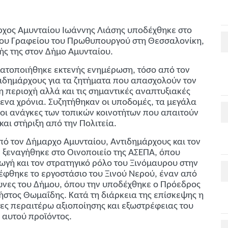
ρχος Αμυνταίου Ιωάννης Λιάσης υποδέχθηκε στο
 του Γραφείου του Πρωθυπουργού στη Θεσσαλονίκη,
ής της στον Δήμο Αμυνταίου.
ματοποιήθηκε εκτενής ενημέρωση, τόσο από τον
ιδημάρχους για τα ζητήματα που απασχολούν τον
 η περιοχή αλλά και τις σημαντικές αναπτυξιακές
να χρόνια. Συζητήθηκαν οι υποδομές, τα μεγάλα
 οι ανάγκες των τοπικών κοινοτήτων που απαιτούν
αι στήριξη από την Πολιτεία.
πό τον Δήμαρχο Αμυνταίου, Αντιδημάρχους και τον
 ξεναγήθηκε στο Οινοποιείο της ΑΣΕΠΑ, όπου
ωγή και τον στρατηγικό ρόλο του Ξινόμαυρου στην
έφθηκε το εργοστάσιο του Ξινού Νερού, έναν από
ώνες του Δήμου, όπου την υποδέχθηκε ο Πρόεδρος
ήστος Θωμαΐδης. Κατά τη διάρκεια της επίσκεψης η
ες περαιτέρω αξιοποίησης και εξωστρέφειας του
 αυτού προϊόντος.