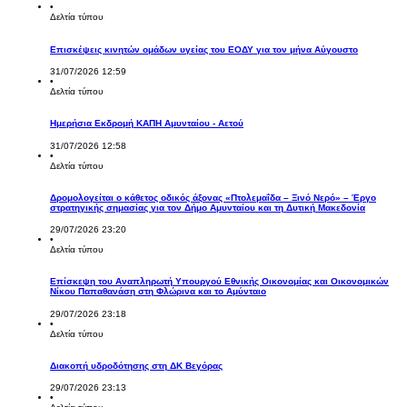
•
Δελτία τύπου
Επισκέψεις κινητών ομάδων υγείας του ΕΟΔΥ για τον μήνα Αύγουστο
31/07/2026 12:59
•
Δελτία τύπου
Ημερήσια Εκδρομή ΚΑΠΗ Αμυνταίου - Αετού
31/07/2026 12:58
•
Δελτία τύπου
Δρομολογείται ο κάθετος οδικός άξονας «Πτολεμαΐδα – Ξινό Νερό» – Έργο
στρατηγικής σημασίας για τον Δήμο Αμυνταίου και τη Δυτική Μακεδονία
29/07/2026 23:20
•
Δελτία τύπου
Επίσκεψη του Αναπληρωτή Υπουργού Εθνικής Οικονομίας και Οικονομικών
Νίκου Παπαθανάση στη Φλώρινα και το Αμύνταιο
29/07/2026 23:18
•
Δελτία τύπου
Διακοπή υδροδότησης στη ΔΚ Βεγόρας
29/07/2026 23:13
•