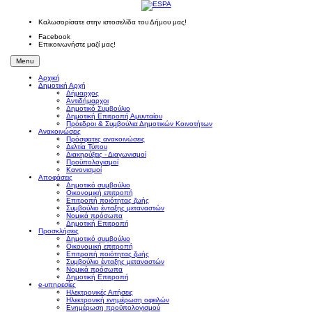
Καλωσορίσατε στην ιστοσελίδα του Δήμου μας!
Facebook
Επικοινωνήστε μαζί μας!
Menu
Αρχική
Δημοτική Αρχή
Δήμαρχος
Αντιδήμαρχοι
Δημοτικό Συμβούλιο
Δημοτική Επιτροπή Αμυνταίου
Πρόεδροι & Συμβούλια Δημοτικών Κοινοτήτων
Ανακοινώσεις
Πρόσφατες ανακοινώσεις
Δελτία Τύπου
Διακηρύξεις - Διαγωνισμοί
Προϋπολογισμοί
Κανονισμοί
Αποφάσεις
Δημοτικό συμβούλιο
Οικονομική επιτροπή
Επιτροπή ποιότητας ζωής
Συμβούλιο ένταξης μεταναστών
Νομικά πρόσωπα
Δημοτική Επιτροπή
Προσκλήσεις
Δημοτικό συμβούλιο
Οικονομική επιτροπή
Επιτροπή ποιότητας ζωής
Συμβούλιο ένταξης μεταναστών
Νομικά πρόσωπα
Δημοτική Επιτροπή
e-υπηρεσίες
Ηλεκτρονικές Αιτήσεις
Ηλεκτρονική ενημέρωση οφειλών
Ενημέρωση προϋπολογισμού