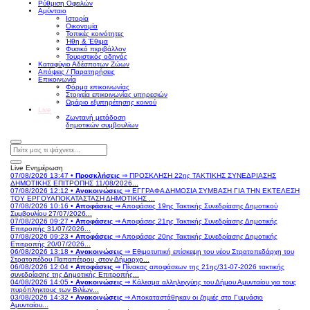
Ρύθμιση Οφειλών
Αμύνταιο
Ιστορία
Οικονομία
Τοπικές κοινότητες
Ήθη & Έθιμα
Φυσικό περιβάλλον
Τουριστικός οδηγός
Καταφύγιο Αδέσποτων Ζώων
Απόψεις / Παρατηρήσεις
Επικοινωνία
Φόρμα επικοινωνίας
Στοιχεία επικοινωνίας υπηρεσιών
Ωράριο εξυπηρέτησης κοινού
Live
Ζωντανή μετάδοση
δημοτικών συμβουλίων
Live Ενημέρωση
07/08/2026 13:47 •
Προσκλήσεις
⇒ ΠΡΟΣΚΛΗΣΗ 22ης ΤΑΚΤΙΚΗΣ ΣΥΝΕΔΡΙΑΣΗΣ
ΔΗΜΟΤΙΚΗΣ ΕΠΙΤΡΟΠΗΣ 11/08/2026...
07/08/2026 12:12 •
Ανακοινώσεις
⇒ ΕΓΓΡΑΦΑ ΔΗΜΟΣΙΑ ΣΥΜΒΑΣΗ ΓΙΑ ΤΗΝ ΕΚΤΕΛΕΣΗ
ΤΟΥ ΕΡΓΟΥΑΠΟΚΑΤΑΣΤΑΣΗ ΔΗΜΟΤΙΚΗΣ ...
07/08/2026 10:16 •
Αποφάσεις
⇒ Αποφάσεις 19ης Τακτικής Συνεδρίασης Δημοτικού
Συμβουλίου 27/07/2026...
07/08/2026 09:27 •
Αποφάσεις
⇒ Αποφάσεις 21ης Τακτικής Συνεδρίασης Δημοτικής
Επιτροπής 31/07/2026...
07/08/2026 09:23 •
Αποφάσεις
⇒ Αποφάσεις 20ης Τακτικής Συνεδρίασης Δημοτικής
Επιτροπής 20/07/2026...
06/08/2026 13:18 •
Ανακοινώσεις
⇒ Εθιμοτυπική επίσκεψη του νέου Στρατοπεδάρχη του
Στρατοπέδου Παπαπέτρου, στον Δήμαρχο...
06/08/2026 12:04 •
Αποφάσεις
⇒ Πίνακας αποφάσεων της 21ης/31-07-2026 τακτικής
συνεδρίασης της Δημοτικής Επιτροπής...
04/08/2026 14:05 •
Ανακοινώσεις
⇒ Κάλεσμα αλληλεγγύης του Δήμου Αμυνταίου για τους
πυρόπληκτους των Βιλίων...
03/08/2026 14:32 •
Ανακοινώσεις
⇒ Αποκαταστάθηκαν οι ζημιές στο Γυμνάσιο
Αμυνταίου...