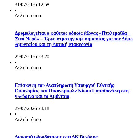
31/07/2026 12:58
•
Δελτία τύπου
Δρομολογείται ο κάθετος οδικός άξονας «Πτολεμαΐδα –
Ξινό Νερό» – Έργο στρατηγικής σημασίας για τον Δήμο
Αμυνταίου και τη Δυτική Μακεδονία
29/07/2026 23:20
•
Δελτία τύπου
Επίσκεψη του Αναπληρωτή Υπουργού Εθνικής
Οικονομίας και Οικονομικών Νίκου Παπαθανάση στη
Φλώρινα και το Αμύνταιο
29/07/2026 23:18
•
Δελτία τύπου
Διακοπή υδροδότησης στη ΔΚ Βεγόρας