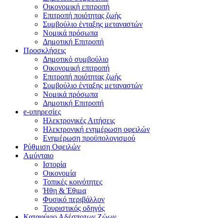
Οικονομική επιτροπή
Επιτροπή ποιότητας ζωής
Συμβούλιο ένταξης μεταναστών
Νομικά πρόσωπα
Δημοτική Επιτροπή
Προσκλήσεις
Δημοτικό συμβούλιο
Οικονομική επιτροπή
Επιτροπή ποιότητας ζωής
Συμβούλιο ένταξης μεταναστών
Νομικά πρόσωπα
Δημοτική Επιτροπή
e-υπηρεσίες
Ηλεκτρονικές Αιτήσεις
Ηλεκτρονική ενημέρωση οφειλών
Ενημέρωση προϋπολογισμού
Ρύθμιση Οφειλών
Αμύνταιο
Ιστορία
Οικονομία
Τοπικές κοινότητες
Ήθη & Έθιμα
Φυσικό περιβάλλον
Τουριστικός οδηγός
Καταφύγιο Αδέσποτων Ζώων