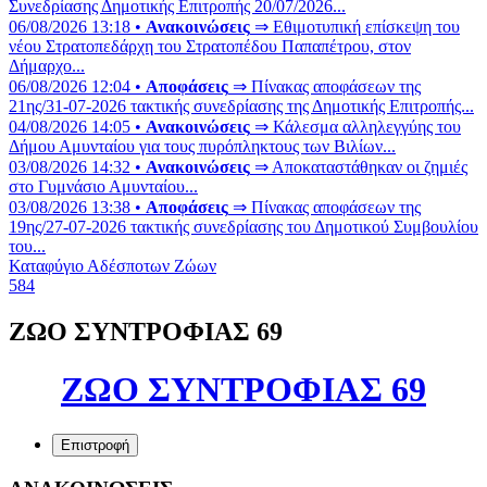
Συνεδρίασης Δημοτικής Επιτροπής 20/07/2026...
06/08/2026 13:18 •
Ανακοινώσεις
⇒ Εθιμοτυπική επίσκεψη του
νέου Στρατοπεδάρχη του Στρατοπέδου Παπαπέτρου, στον
Δήμαρχο...
06/08/2026 12:04 •
Αποφάσεις
⇒ Πίνακας αποφάσεων της
21ης/31-07-2026 τακτικής συνεδρίασης της Δημοτικής Επιτροπής...
04/08/2026 14:05 •
Ανακοινώσεις
⇒ Κάλεσμα αλληλεγγύης του
Δήμου Αμυνταίου για τους πυρόπληκτους των Βιλίων...
03/08/2026 14:32 •
Ανακοινώσεις
⇒ Αποκαταστάθηκαν οι ζημιές
στο Γυμνάσιο Αμυνταίου...
03/08/2026 13:38 •
Αποφάσεις
⇒ Πίνακας αποφάσεων της
19ης/27-07-2026 τακτικής συνεδρίασης του Δημοτικού Συμβουλίου
του...
Καταφύγιο Αδέσποτων Ζώων
584
ΖΩΟ ΣΥΝΤΡΟΦΙΑΣ 69
ΖΩΟ ΣΥΝΤΡΟΦΙΑΣ 69
Επιστροφή