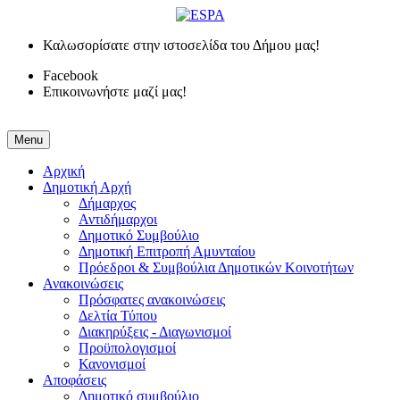
Καλωσορίσατε στην ιστοσελίδα του Δήμου μας!
Facebook
Επικοινωνήστε μαζί μας!
Menu
Αρχική
Δημοτική Αρχή
Δήμαρχος
Αντιδήμαρχοι
Δημοτικό Συμβούλιο
Δημοτική Επιτροπή Αμυνταίου
Πρόεδροι & Συμβούλια Δημοτικών Κοινοτήτων
Ανακοινώσεις
Πρόσφατες ανακοινώσεις
Δελτία Τύπου
Διακηρύξεις - Διαγωνισμοί
Προϋπολογισμοί
Κανονισμοί
Αποφάσεις
Δημοτικό συμβούλιο