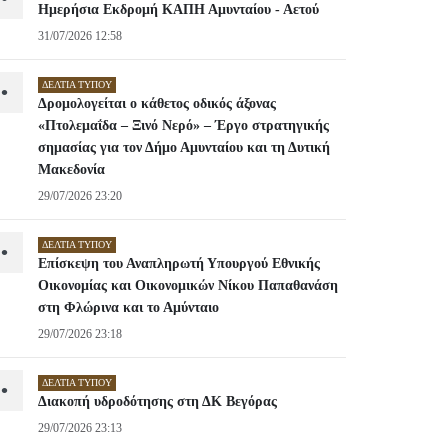
Ημερήσια Εκδρομή ΚΑΠΗ Αμυνταίου - Αετού
31/07/2026 12:58
ΔΕΛΤΊΑ ΤΎΠΟΥ
•
Δρομολογείται ο κάθετος οδικός άξονας
«Πτολεμαΐδα – Ξινό Νερό» – Έργο στρατηγικής
σημασίας για τον Δήμο Αμυνταίου και τη Δυτική
Μακεδονία
29/07/2026 23:20
ΔΕΛΤΊΑ ΤΎΠΟΥ
•
Επίσκεψη του Αναπληρωτή Υπουργού Εθνικής
Οικονομίας και Οικονομικών Νίκου Παπαθανάση
στη Φλώρινα και το Αμύνταιο
29/07/2026 23:18
ΔΕΛΤΊΑ ΤΎΠΟΥ
•
Διακοπή υδροδότησης στη ΔΚ Βεγόρας
29/07/2026 23:13