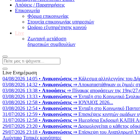
Απόψεις / Παρατηρήσεις
Επικοινωνία
Φόρμα επικοινωνίας
Στοιχεία επικοινωνίας υπηρεσιών
Ωράριο εξυπηρέτησης κοινού
Live
Ζωντανή μετάδοση
δημοτικών συμβουλίων
Live Ενημέρωση
04/08/2026 14:05 •
Ανακοινώσεις
⇒ Κάλεσμα αλληλεγγύης του Δήμο
03/08/2026 14:32 •
Ανακοινώσεις
⇒ Αποκαταστάθηκαν οι ζημιές στ
03/08/2026 13:38 •
Αποφάσεις
⇒ Πίνακας αποφάσεων της 19ης/27-0
03/08/2026 13:33 •
Ανακοινώσεις
⇒ Ένταξη στο Κοινωνικό Σχολικό
03/08/2026 12:58 •
Ανακοινώσεις
⇒ ΙΟΥΛΙΟΣ 2026...
03/08/2026 12:54 •
Ανακοινώσεις
⇒ Ένταξη στο Κοινωνικό Παντοπω
31/07/2026 12:59 •
Ανακοινώσεις
⇒ Επισκέψεις κινητών ομάδων υγ
31/07/2026 12:58 •
Ανακοινώσεις
⇒ Ημερήσια Εκδρομή ΚΑΠΗ Αμυν
29/07/2026 23:20 •
Ανακοινώσεις
⇒ Δρομολογείται ο κάθετος οδικό
29/07/2026 23:18 •
Ανακοινώσεις
⇒ Επίσκεψη του Αναπληρωτή Υπο
Αμύνταιο
Τοπικές κοινότητες