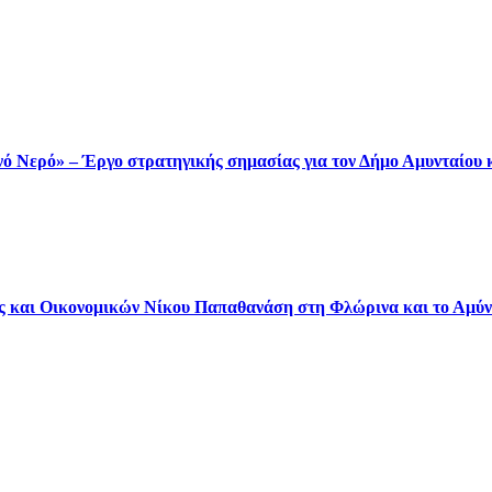
ινό Νερό» – Έργο στρατηγικής σημασίας για τον Δήμο Αμυνταίου 
 και Οικονομικών Νίκου Παπαθανάση στη Φλώρινα και το Αμύν