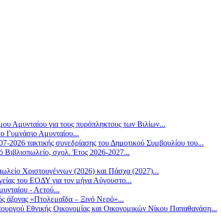
υ Αμυνταίου για τους πυρόπληκτους των Βιλίων...
ο Γυμνάσιο Αμυνταίου...
7-2026 τακτικής συνεδρίασης του Δημοτικού Συμβουλίου του...
 Βιβλιοπωλείο, σχολ. Έτος 2026-2027...
λείο Χριστουγέννων (2026) και Πάσχα (2027)...
είας του ΕΟΔΥ για τον μήνα Αύγουστο...
ταίου - Αετού...
ς άξονας «Πτολεμαΐδα – Ξινό Νερό»...
υργού Εθνικής Οικονομίας και Οικονομικών Νίκου Παπαθανάση...