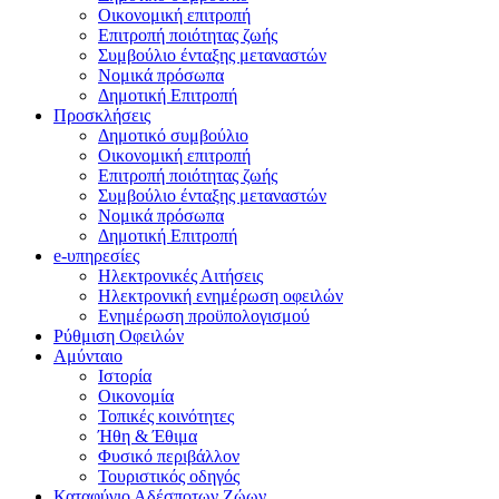
Οικονομική επιτροπή
Επιτροπή ποιότητας ζωής
Συμβούλιο ένταξης μεταναστών
Νομικά πρόσωπα
Δημοτική Επιτροπή
Προσκλήσεις
Δημοτικό συμβούλιο
Οικονομική επιτροπή
Επιτροπή ποιότητας ζωής
Συμβούλιο ένταξης μεταναστών
Νομικά πρόσωπα
Δημοτική Επιτροπή
e-υπηρεσίες
Ηλεκτρονικές Αιτήσεις
Ηλεκτρονική ενημέρωση οφειλών
Ενημέρωση προϋπολογισμού
Ρύθμιση Οφειλών
Αμύνταιο
Ιστορία
Οικονομία
Τοπικές κοινότητες
Ήθη & Έθιμα
Φυσικό περιβάλλον
Τουριστικός οδηγός
Καταφύγιο Αδέσποτων Ζώων