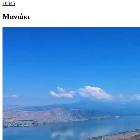
10345
Μανιάκι