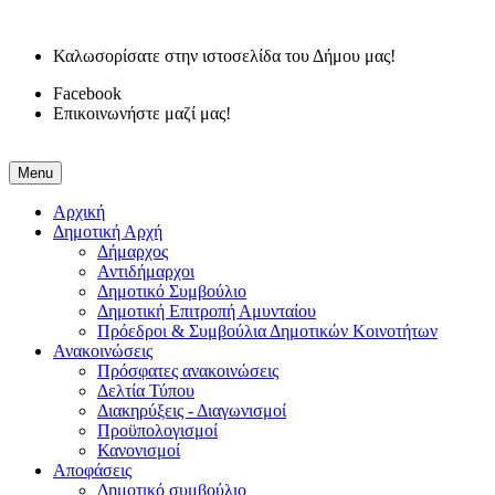
Καλωσορίσατε στην ιστοσελίδα του Δήμου μας!
Facebook
Επικοινωνήστε μαζί μας!
Menu
Αρχική
Δημοτική Αρχή
Δήμαρχος
Αντιδήμαρχοι
Δημοτικό Συμβούλιο
Δημοτική Επιτροπή Αμυνταίου
Πρόεδροι & Συμβούλια Δημοτικών Κοινοτήτων
Ανακοινώσεις
Πρόσφατες ανακοινώσεις
Δελτία Τύπου
Διακηρύξεις - Διαγωνισμοί
Προϋπολογισμοί
Κανονισμοί
Αποφάσεις
Δημοτικό συμβούλιο