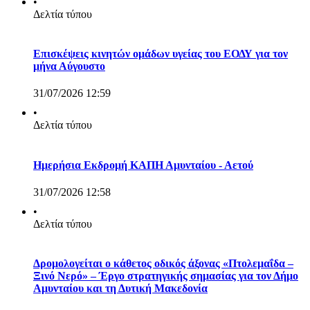
•
Δελτία τύπου
Επισκέψεις κινητών ομάδων υγείας του ΕΟΔΥ για τον
μήνα Αύγουστο
31/07/2026 12:59
•
Δελτία τύπου
Ημερήσια Εκδρομή ΚΑΠΗ Αμυνταίου - Αετού
31/07/2026 12:58
•
Δελτία τύπου
Δρομολογείται ο κάθετος οδικός άξονας «Πτολεμαΐδα –
Ξινό Νερό» – Έργο στρατηγικής σημασίας για τον Δήμο
Αμυνταίου και τη Δυτική Μακεδονία