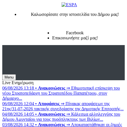
Καλωσορίσατε στην ιστοσελίδα του Δήμου μας!
Facebook
Επικοινωνήστε μαζί μας!
Menu
Live Ενημέρωση
06/08/2026 13:18 •
Ανακοινώσεις
⇒ Εθιμοτυπική επίσκεψη του
νέου Στρατοπεδάρχη του Στρατοπέδου Παπαπέτρου, στον
Δήμαρχο...
06/08/2026 12:04 •
Αποφάσεις
⇒ Πίνακας αποφάσεων της
21ης/31-07-2026 τακτικής συνεδρίασης της Δημοτικής Επιτροπής...
04/08/2026 14:05 •
Ανακοινώσεις
⇒ Κάλεσμα αλληλεγγύης του
Δήμου Αμυνταίου για τους πυρόπληκτους των Βιλίων...
03/08/2026 14:32 •
Ανακοινώσεις
⇒ Αποκαταστάθηκαν οι ζημιές