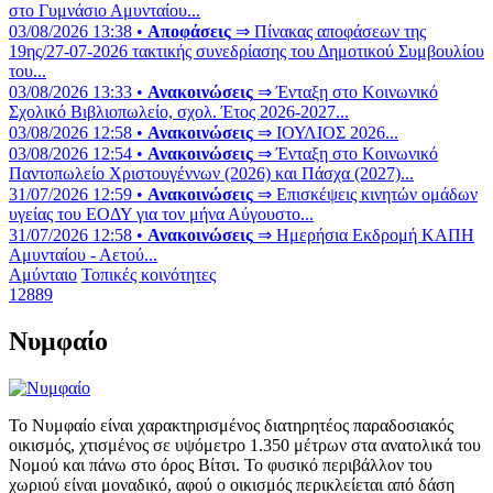
στο Γυμνάσιο Αμυνταίου...
03/08/2026 13:38 •
Αποφάσεις
⇒ Πίνακας αποφάσεων της
19ης/27-07-2026 τακτικής συνεδρίασης του Δημοτικού Συμβουλίου
του...
03/08/2026 13:33 •
Ανακοινώσεις
⇒ Ένταξη στο Κοινωνικό
Σχολικό Βιβλιοπωλείο, σχολ. Έτος 2026-2027...
03/08/2026 12:58 •
Ανακοινώσεις
⇒ ΙΟΥΛΙΟΣ 2026...
03/08/2026 12:54 •
Ανακοινώσεις
⇒ Ένταξη στο Κοινωνικό
Παντοπωλείο Χριστουγέννων (2026) και Πάσχα (2027)...
31/07/2026 12:59 •
Ανακοινώσεις
⇒ Επισκέψεις κινητών ομάδων
υγείας του ΕΟΔΥ για τον μήνα Αύγουστο...
31/07/2026 12:58 •
Ανακοινώσεις
⇒ Ημερήσια Εκδρομή ΚΑΠΗ
Αμυνταίου - Αετού...
Αμύνταιο
Τοπικές κοινότητες
12889
Νυμφαίο
Το Νυμφαίο είναι χαρακτηρισμένος διατηρητέος παραδοσιακός
οικισμός, χτισμένος σε υψόμετρο 1.350 μέτρων στα ανατολικά του
Νομού και πάνω στο όρος Βίτσι. Το φυσικό περιβάλλον του
χωριού είναι μοναδικό, αφού ο οικισμός περικλείεται από δάση