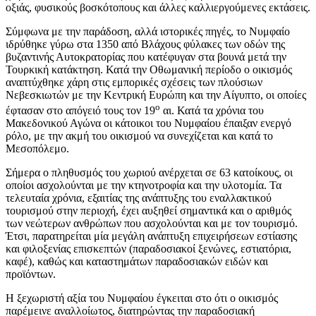
οξιάς, φυσικούς βοσκότοπους και άλλες καλλιεργούμενες εκτάσεις.
Σύμφωνα με την παράδοση, αλλά ιστορικές πηγές, το Νυμφαίο
ιδρύθηκε γύρω στα 1350 από Βλάχους φύλακες των οδών της
βυζαντινής Αυτοκρατορίας που κατέφυγαν στα βουνά μετά την
Τουρκική κατάκτηση. Κατά την Οθωμανική περίοδο ο οικισμός
αναπτύχθηκε χάρη στις εμπορικές σχέσεις των πλούσιων
Νεβεσκιωτών με την Κεντρική Ευρώπη και την Αίγυπτο, οι οποίες
ο
έφτασαν στο απόγειό τους τον 19
αι. Κατά τα χρόνια του
Μακεδονικού Αγώνα οι κάτοικοι του Νυμφαίου έπαιξαν ενεργό
ρόλο, με την ακμή του οικισμού να συνεχίζεται και κατά το
Μεσοπόλεμο.
Σήμερα ο πληθυσμός του χωριού ανέρχεται σε 63 κατοίκους, οι
οποίοι ασχολούνται με την κτηνοτροφία και την υλοτομία. Τα
τελευταία χρόνια, εξαιτίας της ανάπτυξης του εναλλακτικού
τουρισμού στην περιοχή, έχει αυξηθεί σημαντικά και ο αριθμός
των νεώτερων ανθρώπων που ασχολούνται και με τον τουρισμό.
Έτσι, παρατηρείται μία μεγάλη ανάπτυξη επιχειρήσεων εστίασης
και φιλοξενίας επισκεπτών (παραδοσιακοί ξενώνες, εστιατόρια,
καφέ), καθώς και καταστημάτων παραδοσιακών ειδών και
προϊόντων.
Η ξεχωριστή αξία του Νυμφαίου έγκειται στο ότι ο οικισμός
παρέμεινε αναλλοίωτος, διατηρώντας την παραδοσιακή