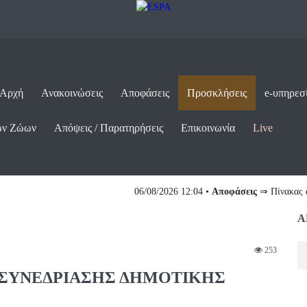
 Αρχή
Ανακοινώσεις
Αποφάσεις
Προσκλήσεις
e-υπηρεσ
ων Ζώων
Απόψεις / Παρατηρήσεις
Επικοινωνία
Live
⇒ Πίνακας αποφάσεων της 21ης/31-07-2026 τακτικής συνεδρίασης της Δημοτ
Α
253
 ΣΥΝΕΔΡΙΑΣΗΣ ΔΗΜΟΤΙΚΗΣ