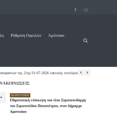
ίες
Ρύθμιση Οφειλών
Αμύνταιο
ικής Επιτροπής...
04/08/2026 14:05
ΝΑΚΟΙΝΩΣΕΙΣ
ΔΕΛΤΊΑ ΤΎΠΟΥ
•
Εθιμοτυπική επίσκεψη του νέου Στρατοπεδάρχη
του Στρατοπέδου Παπαπέτρου, στον Δήμαρχο
Αμυνταίου