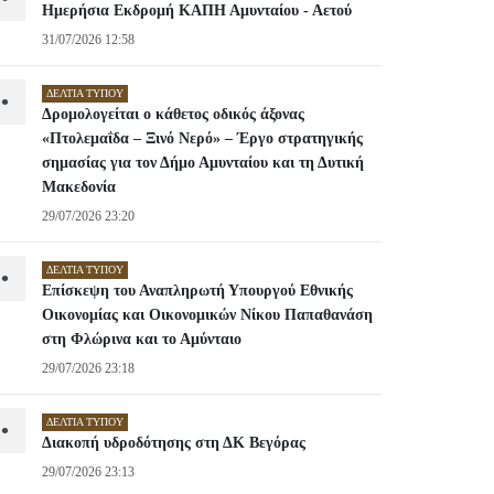
Ημερήσια Εκδρομή ΚΑΠΗ Αμυνταίου - Αετού
31/07/2026 12:58
ΔΕΛΤΊΑ ΤΎΠΟΥ
•
Δρομολογείται ο κάθετος οδικός άξονας
«Πτολεμαΐδα – Ξινό Νερό» – Έργο στρατηγικής
σημασίας για τον Δήμο Αμυνταίου και τη Δυτική
Μακεδονία
29/07/2026 23:20
ΔΕΛΤΊΑ ΤΎΠΟΥ
•
Επίσκεψη του Αναπληρωτή Υπουργού Εθνικής
Οικονομίας και Οικονομικών Νίκου Παπαθανάση
στη Φλώρινα και το Αμύνταιο
29/07/2026 23:18
ΔΕΛΤΊΑ ΤΎΠΟΥ
•
Διακοπή υδροδότησης στη ΔΚ Βεγόρας
29/07/2026 23:13