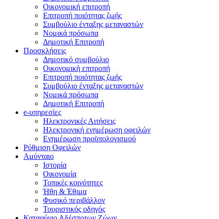
Οικονομική επιτροπή
Επιτροπή ποιότητας ζωής
Συμβούλιο ένταξης μεταναστών
Νομικά πρόσωπα
Δημοτική Επιτροπή
Προσκλήσεις
Δημοτικό συμβούλιο
Οικονομική επιτροπή
Επιτροπή ποιότητας ζωής
Συμβούλιο ένταξης μεταναστών
Νομικά πρόσωπα
Δημοτική Επιτροπή
e-υπηρεσίες
Ηλεκτρονικές Αιτήσεις
Ηλεκτρονική ενημέρωση οφειλών
Ενημέρωση προϋπολογισμού
Ρύθμιση Οφειλών
Αμύνταιο
Ιστορία
Οικονομία
Τοπικές κοινότητες
Ήθη & Έθιμα
Φυσικό περιβάλλον
Τουριστικός οδηγός
Καταφύγιο Αδέσποτων Ζώων