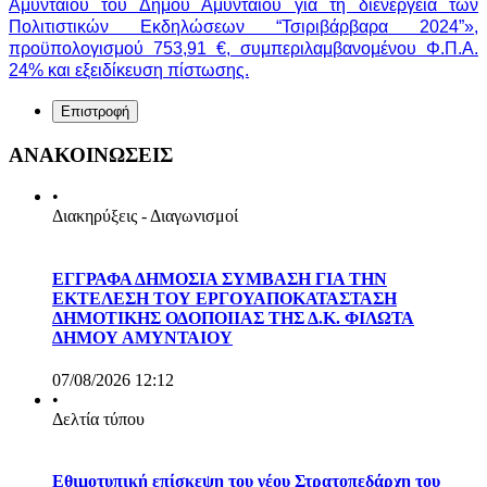
Αμυνταίου του Δήμου Αμυνταίου για τη διενέργεια των
Πολιτιστικών Εκδηλώσεων “Τσιριβάρβαρα 2024”»,
προϋπολογισμού 753,91 €, συμπεριλαμβανομένου Φ.Π.Α.
24% και εξειδίκευση πίστωσης.
Επιστροφή
ΑΝΑΚΟΙΝΩΣΕΙΣ
•
Διακηρύξεις - Διαγωνισμοί
ΕΓΓΡΑΦΑ ΔΗΜΟΣΙΑ ΣΥΜΒΑΣΗ ΓΙΑ ΤΗΝ
ΕΚΤΕΛΕΣΗ ΤΟΥ ΕΡΓΟΥΑΠΟΚΑΤΑΣΤΑΣΗ
ΔΗΜΟΤΙΚΗΣ ΟΔΟΠΟΙΙΑΣ ΤΗΣ Δ.Κ. ΦΙΛΩΤΑ
ΔΗΜΟΥ ΑΜΥΝΤΑΙΟΥ
07/08/2026 12:12
•
Δελτία τύπου
Εθιμοτυπική επίσκεψη του νέου Στρατοπεδάρχη του