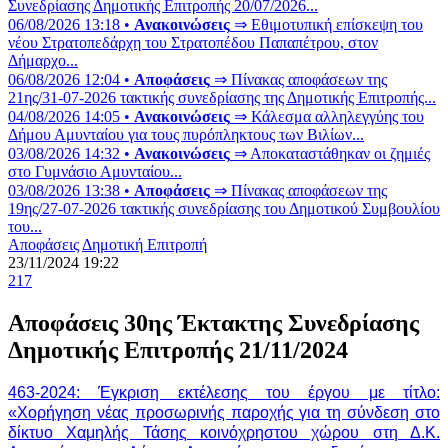
Συνεδρίασης Δημοτικής Επιτροπής 20/07/2026...
06/08/2026 13:18 •
Ανακοινώσεις
⇒ Εθιμοτυπική επίσκεψη του
νέου Στρατοπεδάρχη του Στρατοπέδου Παπαπέτρου, στον
Δήμαρχο...
06/08/2026 12:04 •
Αποφάσεις
⇒ Πίνακας αποφάσεων της
21ης/31-07-2026 τακτικής συνεδρίασης της Δημοτικής Επιτροπής...
04/08/2026 14:05 •
Ανακοινώσεις
⇒ Κάλεσμα αλληλεγγύης του
Δήμου Αμυνταίου για τους πυρόπληκτους των Βιλίων...
03/08/2026 14:32 •
Ανακοινώσεις
⇒ Αποκαταστάθηκαν οι ζημιές
στο Γυμνάσιο Αμυνταίου...
03/08/2026 13:38 •
Αποφάσεις
⇒ Πίνακας αποφάσεων της
19ης/27-07-2026 τακτικής συνεδρίασης του Δημοτικού Συμβουλίου
του...
Αποφάσεις
Δημοτική Επιτροπή
23/11/2024 19:22
217
Αποφάσεις 30ης Έκτακτης Συνεδρίασης
Δημοτικής Επιτροπής 21/11/2024
463-2024: Έγκριση εκτέλεσης του έργου με τίτλο:
«Χορήγηση νέας προσωρινής παροχής για τη σύνδεση στο
δίκτυο Χαμηλής Τάσης κοινόχρηστου χώρου στη Δ.Κ.