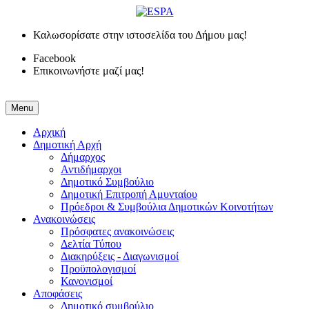
Καλωσορίσατε στην ιστοσελίδα του Δήμου μας!
Facebook
Επικοινωνήστε μαζί μας!
Menu
Αρχική
Δημοτική Αρχή
Δήμαρχος
Αντιδήμαρχοι
Δημοτικό Συμβούλιο
Δημοτική Επιτροπή Αμυνταίου
Πρόεδροι & Συμβούλια Δημοτικών Κοινοτήτων
Ανακοινώσεις
Πρόσφατες ανακοινώσεις
Δελτία Τύπου
Διακηρύξεις - Διαγωνισμοί
Προϋπολογισμοί
Κανονισμοί
Αποφάσεις
Δημοτικό συμβούλιο