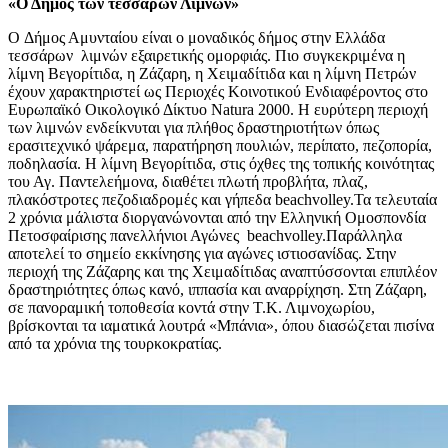
«Ο Δήμος των τεσσάρων Λιμνών»
O Δήμος Αμυνταίου είναι ο μοναδικός δήμος στην Ελλάδα
τεσσάρων λιμνών εξαιρετικής ομορφιάς. Πιο συγκεκριμένα η
λίμνη Βεγορίτιδα, η Ζάζαρη, η Χειμαδίτιδα και η λίμνη Πετρών
έχουν χαρακτηριστεί ως Περιοχές Κοινοτικού Ενδιαφέροντος στο
Ευρωπαϊκό Οικολογικό Δίκτυο Natura 2000. Η ευρύτερη περιοχή
των λιμνών ενδείκνυται για πλήθος δραστηριοτήτων όπως
ερασιτεχνικό ψάρεμα, παρατήρηση πουλιών, περίπατο, πεζοπορία,
ποδηλασία. Η λίμνη Βεγορίτιδα, στις όχθες της τοπικής κοινότητας
του Αγ. Παντελεήμονα, διαθέτει πλωτή προβλήτα, πλαζ,
πλακόστροτες πεζοδιαδρομές και γήπεδα beachvolley.Τα τελευταία
2 χρόνια μάλιστα διοργανώνονται από την Ελληνική Ομοσπονδία
Πετοσφαίρισης πανελλήνιοι Αγώνες beachvolley.Παράλληλα
αποτελεί το σημείο εκκίνησης για αγώνες ιστιοσανίδας. Στην
περιοχή της Ζάζαρης και της Χειμαδίτιδας αναπτύσσονται επιπλέον
δραστηριότητες όπως κανό, ιππασία και αναρρίχηση. Στη Ζάζαρη,
σε πανοραμική τοποθεσία κοντά στην Τ.Κ. Λιμνοχωρίου,
βρίσκονται τα ιαματικά λουτρά «Μπάνια», όπου διασώζεται πισίνα
από τα χρόνια της τουρκοκρατίας.