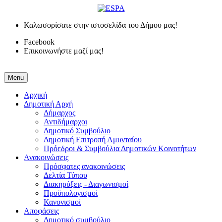
Καλωσορίσατε στην ιστοσελίδα του Δήμου μας!
Facebook
Επικοινωνήστε μαζί μας!
Menu
Αρχική
Δημοτική Αρχή
Δήμαρχος
Αντιδήμαρχοι
Δημοτικό Συμβούλιο
Δημοτική Επιτροπή Αμυνταίου
Πρόεδροι & Συμβούλια Δημοτικών Κοινοτήτων
Ανακοινώσεις
Πρόσφατες ανακοινώσεις
Δελτία Τύπου
Διακηρύξεις - Διαγωνισμοί
Προϋπολογισμοί
Κανονισμοί
Αποφάσεις
Δημοτικό συμβούλιο