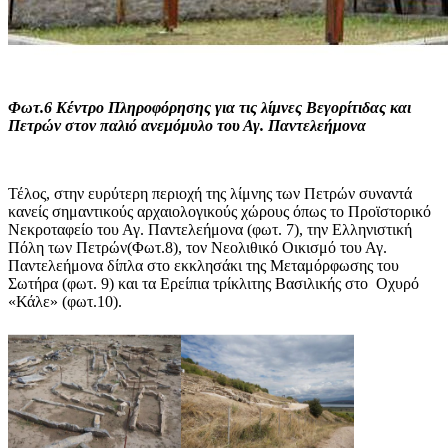
Φωτ.6 Κέντρο Πληροφόρησης για τις λίμνες Βεγορίτιδας και
Πετρών στον παλιό ανεμόμυλο του Αγ. Παντελεήμονα
Τέλος, στην ευρύτερη περιοχή της λίμνης των Πετρών συναντά
κανείς σημαντικούς αρχαιολογικούς χώρους όπως το Προϊστορικό
Νεκροταφείο του Αγ. Παντελεήμονα (φωτ. 7), την Ελληνιστική
Πόλη των Πετρών(Φωτ.8), τον Νεολιθικό Οικισμό του Αγ.
Παντελεήμονα δίπλα στο εκκλησάκι της Μεταμόρφωσης του
Σωτήρα (φωτ. 9) και τα Ερείπια τρίκλιτης Βασιλικής στο Οχυρό
«Κάλε» (φωτ.10).