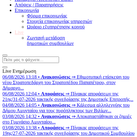
Απόψεις / Παρατηρήσεις
Επικοινωνία
Φόρμα επικοινωνίας
Στοιχεία επικοινωνίας υπηρεσιών
Ωράριο εξυπηρέτησης κοινού
Live
Ζωντανή μετάδοση
δημοτικών συμβουλίων
Live Ενημέρωση
06/08/2026 13:18 •
Ανακοινώσεις
⇒ Εθιμοτυπική επίσκεψη του
νέου Στρατοπεδάρχη του Στρατοπέδου Παπαπέτρου, στον
Δήμαρχο...
06/08/2026 12:04 •
Αποφάσεις
⇒ Πίνακας αποφάσεων της
21ης/31-07-2026 τακτικής συνεδρίασης της Δημοτικής Επιτροπής...
04/08/2026 14:05 •
Ανακοινώσεις
⇒ Κάλεσμα αλληλεγγύης του
Δήμου Αμυνταίου για τους πυρόπληκτους των Βιλίων...
03/08/2026 14:32 •
Ανακοινώσεις
⇒ Αποκαταστάθηκαν οι ζημιές
στο Γυμνάσιο Αμυνταίου...
03/08/2026 13:38 •
Αποφάσεις
⇒ Πίνακας αποφάσεων της
19ης/27-07-2026 τακτικής συνεδρίασης του Δημοτικού Συμβουλίου