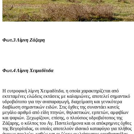
Φωτ.3 Λίμνη Ζάζαρη
Φωτ.4 Λίμνη Χειμαδίτιδα
Η ευτροφική λίμνη Χειμαδίτιδα, η οποία χαρακτηρίζεται από
εκτεταμένες ελώδεις εκτάσεις με καλαμιώνες, αποτελεί σημαντικό
υδροβιότοπο για την αναπαραγωγή, διαχείμαση και γενικότερα
διαβίωση σημαντικών ειδών. Στις όχθες της συναντάει κανείς
μεγάλο αριθμό από είδη πτηνών, θηλαστικών, ερπετών, αμφιβίων
και ψαριών. Ξεχωρίζουν, επίσης, ο πλούσιος υδροβιότοπος της
Ζάζαρης, ο κόλπος του Αγ. Παντελεήμονα και οι απόκρημνες όχθες
της Βεγορίτιδας, οι οποίες αποτελούν ιδανικό καταφύγιο για πλήθος
άγριων πουλιών, καθώς και οι ζώνες φωλιάσματος ορνιθοπανίδας