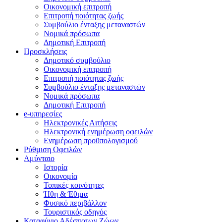
Οικονομική επιτροπή
Επιτροπή ποιότητας ζωής
Συμβούλιο ένταξης μεταναστών
Νομικά πρόσωπα
Δημοτική Επιτροπή
Προσκλήσεις
Δημοτικό συμβούλιο
Οικονομική επιτροπή
Επιτροπή ποιότητας ζωής
Συμβούλιο ένταξης μεταναστών
Νομικά πρόσωπα
Δημοτική Επιτροπή
e-υπηρεσίες
Ηλεκτρονικές Αιτήσεις
Ηλεκτρονική ενημέρωση οφειλών
Ενημέρωση προϋπολογισμού
Ρύθμιση Οφειλών
Αμύνταιο
Ιστορία
Οικονομία
Τοπικές κοινότητες
Ήθη & Έθιμα
Φυσικό περιβάλλον
Τουριστικός οδηγός
Καταφύγιο Αδέσποτων Ζώων