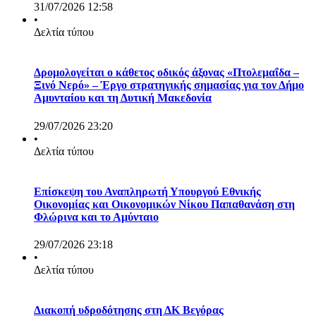
31/07/2026 12:58
•
Δελτία τύπου
Δρομολογείται ο κάθετος οδικός άξονας «Πτολεμαΐδα –
Ξινό Νερό» – Έργο στρατηγικής σημασίας για τον Δήμο
Αμυνταίου και τη Δυτική Μακεδονία
29/07/2026 23:20
•
Δελτία τύπου
Επίσκεψη του Αναπληρωτή Υπουργού Εθνικής
Οικονομίας και Οικονομικών Νίκου Παπαθανάση στη
Φλώρινα και το Αμύνταιο
29/07/2026 23:18
•
Δελτία τύπου
Διακοπή υδροδότησης στη ΔΚ Βεγόρας