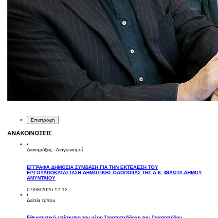
Επιστροφή
ΑΝΑΚΟΙΝΩΣΕΙΣ
•
Διακηρύξεις - Διαγωνισμοί
ΕΓΓΡΑΦΑ ΔΗΜΟΣΙΑ ΣΥΜΒΑΣΗ ΓΙΑ ΤΗΝ ΕΚΤΕΛΕΣΗ ΤΟΥ
ΕΡΓΟΥΑΠΟΚΑΤΑΣΤΑΣΗ ΔΗΜΟΤΙΚΗΣ ΟΔΟΠΟΙΙΑΣ ΤΗΣ Δ.Κ. ΦΙΛΩΤΑ ΔΗΜΟΥ
ΑΜΥΝΤΑΙΟΥ
07/08/2026 12:12
•
Δελτία τύπου
Εθιμοτυπική επίσκεψη του νέου Στρατοπεδάρχη του Στρατοπέδου