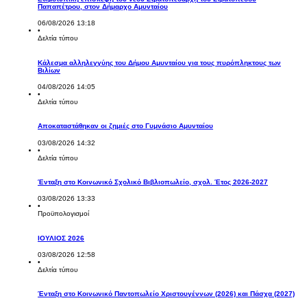
Παπαπέτρου, στον Δήμαρχο Αμυνταίου
06/08/2026 13:18
•
Δελτία τύπου
Κάλεσμα αλληλεγγύης του Δήμου Αμυνταίου για τους πυρόπληκτους των
Βιλίων
04/08/2026 14:05
•
Δελτία τύπου
Αποκαταστάθηκαν οι ζημιές στο Γυμνάσιο Αμυνταίου
03/08/2026 14:32
•
Δελτία τύπου
Ένταξη στο Κοινωνικό Σχολικό Βιβλιοπωλείο, σχολ. Έτος 2026-2027
03/08/2026 13:33
•
Προϋπολογισμοί
ΙΟΥΛΙΟΣ 2026
03/08/2026 12:58
•
Δελτία τύπου
Ένταξη στο Κοινωνικό Παντοπωλείο Χριστουγέννων (2026) και Πάσχα (2027)