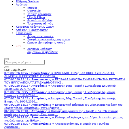
Ρύθμιση Οφειλών
Αμύνταιο
Ιστορία
Οικονομία
Τοπικές κοινότητες
Ήθη & Έθιμα
Φυσικό περιβάλλον
Τουριστικός οδηγός
Καταφύγιο Αδέσποτων Ζώων
Απόψεις / Παρατηρήσεις
Επικοινωνία
Φόρμα επικοινωνίας
Στοιχεία επικοινωνίας υπηρεσιών
Ωράριο εξυπηρέτησης κοινού
Live
Ζωντανή μετάδοση
δημοτικών συμβουλίων
Live Ενημέρωση
07/08/2026 13:47 •
Προσκλήσεις
⇒ ΠΡΟΣΚΛΗΣΗ 22ης ΤΑΚΤΙΚΗΣ ΣΥΝΕΔΡΙΑΣΗΣ
ΔΗΜΟΤΙΚΗΣ ΕΠΙΤΡΟΠΗΣ 11/08/2026...
07/08/2026 12:12 •
Ανακοινώσεις
⇒ ΕΓΓΡΑΦΑ ΔΗΜΟΣΙΑ ΣΥΜΒΑΣΗ ΓΙΑ ΤΗΝ ΕΚΤΕΛΕΣΗ
ΤΟΥ ΕΡΓΟΥΑΠΟΚΑΤΑΣΤΑΣΗ ΔΗΜΟΤΙΚΗΣ ...
07/08/2026 10:16 •
Αποφάσεις
⇒ Αποφάσεις 19ης Τακτικής Συνεδρίασης Δημοτικού
Συμβουλίου 27/07/2026...
07/08/2026 09:27 •
Αποφάσεις
⇒ Αποφάσεις 21ης Τακτικής Συνεδρίασης Δημοτικής
Επιτροπής 31/07/2026...
07/08/2026 09:23 •
Αποφάσεις
⇒ Αποφάσεις 20ης Τακτικής Συνεδρίασης Δημοτικής
Επιτροπής 20/07/2026...
06/08/2026 13:18 •
Ανακοινώσεις
⇒ Εθιμοτυπική επίσκεψη του νέου Στρατοπεδάρχη του
Στρατοπέδου Παπαπέτρου, στον Δήμαρχο...
06/08/2026 12:04 •
Αποφάσεις
⇒ Πίνακας αποφάσεων της 21ης/31-07-2026 τακτικής
συνεδρίασης της Δημοτικής Επιτροπής...
04/08/2026 14:05 •
Ανακοινώσεις
⇒ Κάλεσμα αλληλεγγύης του Δήμου Αμυνταίου για τους
πυρόπληκτους των Βιλίων...
03/08/2026 14:32 •
Ανακοινώσεις
⇒ Αποκαταστάθηκαν οι ζημιές στο Γυμνάσιο
Αμυνταίου...