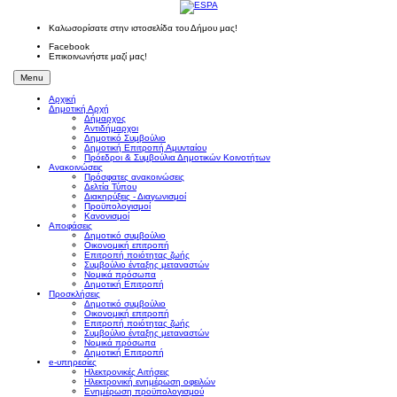
Καλωσορίσατε στην ιστοσελίδα του Δήμου μας!
Facebook
Επικοινωνήστε μαζί μας!
Menu
Αρχική
Δημοτική Αρχή
Δήμαρχος
Αντιδήμαρχοι
Δημοτικό Συμβούλιο
Δημοτική Επιτροπή Αμυνταίου
Πρόεδροι & Συμβούλια Δημοτικών Κοινοτήτων
Ανακοινώσεις
Πρόσφατες ανακοινώσεις
Δελτία Τύπου
Διακηρύξεις - Διαγωνισμοί
Προϋπολογισμοί
Κανονισμοί
Αποφάσεις
Δημοτικό συμβούλιο
Οικονομική επιτροπή
Επιτροπή ποιότητας ζωής
Συμβούλιο ένταξης μεταναστών
Νομικά πρόσωπα
Δημοτική Επιτροπή
Προσκλήσεις
Δημοτικό συμβούλιο
Οικονομική επιτροπή
Επιτροπή ποιότητας ζωής
Συμβούλιο ένταξης μεταναστών
Νομικά πρόσωπα
Δημοτική Επιτροπή
e-υπηρεσίες
Ηλεκτρονικές Αιτήσεις
Ηλεκτρονική ενημέρωση οφειλών
Ενημέρωση προϋπολογισμού