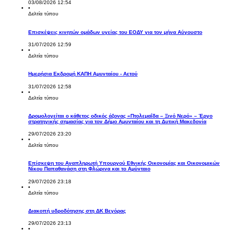
03/08/2026 12:54
•
Δελτία τύπου
Επισκέψεις κινητών ομάδων υγείας του ΕΟΔΥ για τον μήνα Αύγουστο
31/07/2026 12:59
•
Δελτία τύπου
Ημερήσια Εκδρομή ΚΑΠΗ Αμυνταίου - Αετού
31/07/2026 12:58
•
Δελτία τύπου
Δρομολογείται ο κάθετος οδικός άξονας «Πτολεμαΐδα – Ξινό Νερό» – Έργο
στρατηγικής σημασίας για τον Δήμο Αμυνταίου και τη Δυτική Μακεδονία
29/07/2026 23:20
•
Δελτία τύπου
Επίσκεψη του Αναπληρωτή Υπουργού Εθνικής Οικονομίας και Οικονομικών
Νίκου Παπαθανάση στη Φλώρινα και το Αμύνταιο
29/07/2026 23:18
•
Δελτία τύπου
Διακοπή υδροδότησης στη ΔΚ Βεγόρας
29/07/2026 23:13
•