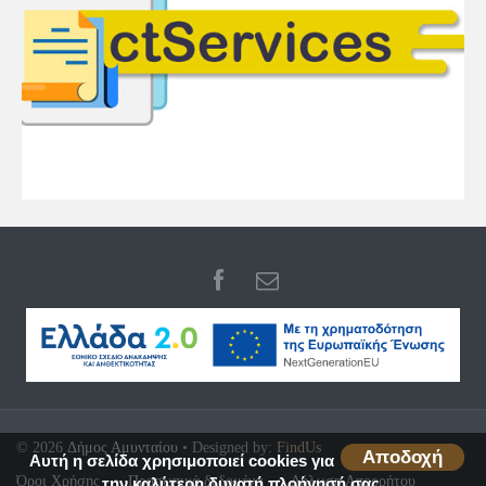
© 2026
Δήμος Αμυνταίου
• Designed by:
FindUs
Αποδοχή
Αυτή η σελίδα χρησιμοποιεί cookies για
Όροι Χρήσης
Προσωπικά δεδομένα
Δήλωση Απορρήτου
την καλύτερη δυνατή πλοήγησή σας.